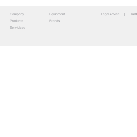
Company
Equipment
Legal Advise
| HartB
Products
Brands
Servicices