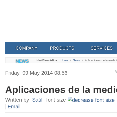
COMPANY
PRODUCTS
SERVICES
NEWS
HartBiomédica:
Home
/
News
/
Aplicaciones de la medici
Friday, 09 May 2014 08:56
R
Aplicaciones de la medi
Written by
Saúl
font size
Email