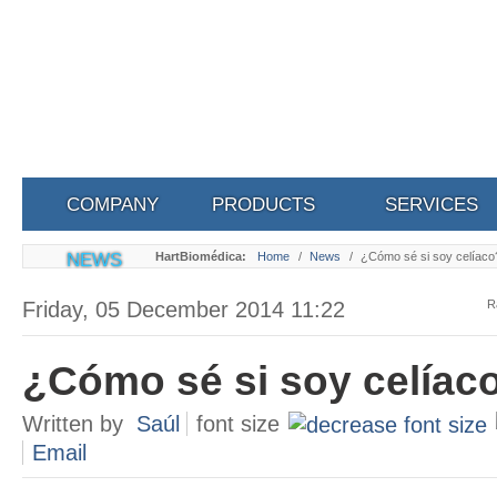
COMPANY
PRODUCTS
SERVICES
NEWS
HartBiomédica:
Home
/
News
/
¿Cómo sé si soy celíaco
Friday, 05 December 2014 11:22
R
¿Cómo sé si soy celíac
Written by
Saúl
font size
Email