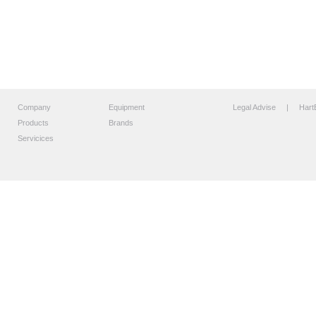
Company
Equipment
Legal Advise
| HartB
Products
Brands
Servicices