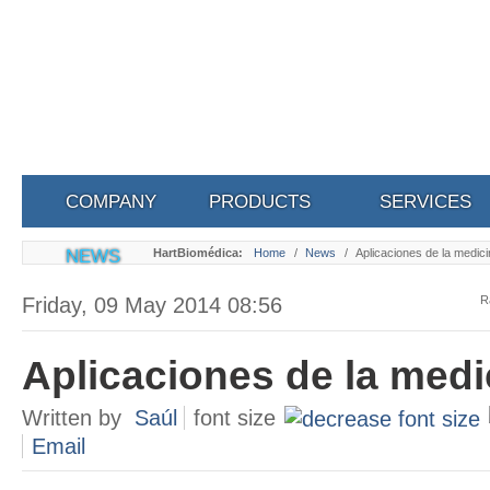
COMPANY
PRODUCTS
SERVICES
NEWS
HartBiomédica:
Home
/
News
/
Aplicaciones de la medici
Friday, 09 May 2014 08:56
R
Aplicaciones de la medi
Written by
Saúl
font size
Email