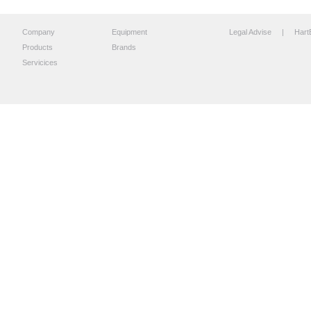
Company
Equipment
Legal Advise
| HartB
Products
Brands
Servicices