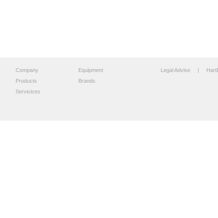
Company
Equipment
Legal Advise
| HartB
Products
Brands
Servicices