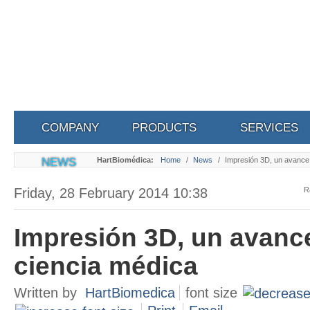
COMPANY
PRODUCTS
SERVICES
NEWS
HartBiomédica:
Home
/
News
/
Impresión 3D, un avance 
Friday, 28 February 2014 10:38
R
Impresión 3D, un avance
ciencia médica
Written by
HartBiomedica
font size