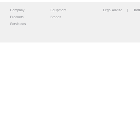
Company
Equipment
Legal Advise
| HartB
Products
Brands
Servicices