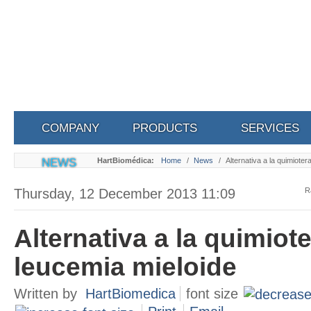
COMPANY
PRODUCTS
SERVICES
NEWS
HartBiomédica:
Home
/
News
/
Alternativa a la quimioter
Thursday, 12 December 2013 11:09
R
Alternativa a la quimiote
leucemia mieloide
Written by
HartBiomedica
font size