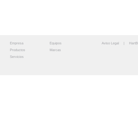
Empresa
Equipos
Aviso Legal
| HartB
Productos
Marcas
Servicios