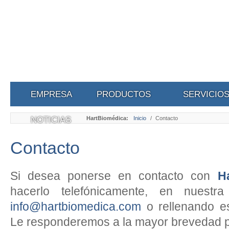
EMPRESA
PRODUCTOS
SERVICIO
NOTICIAS
HartBiomédica:
Inicio
/
Contacto
Contacto
Si desea ponerse en contacto con
H
hacerlo telefónicamente, en nuestr
info@hartbiomedica.com
o rellenando est
Le responderemos a la mayor brevedad p