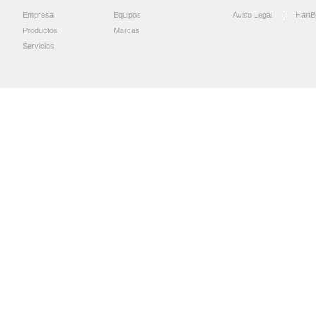
Empresa
Equipos
Aviso Legal
| HartB
Productos
Marcas
Servicios