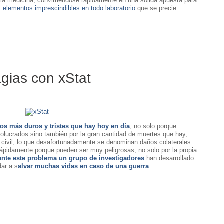
la medicina, convirtiéndose rápidamente en una sólida apuesta para
s
elementos imprescindibles en todo laboratorio
que se precie.
agias con xStat
os más duros y tristes que hay hoy en día
, no solo porque
volucrados sino también por la gran cantidad de muertes que hay,
 civil, lo que desafortunadamente se denominan daños colaterales.
rápidamente porque pueden ser muy peligrosas, no solo por la propia
 ante este problema un grupo de investigadores
han desarrollado
ar a s
alvar muchas vidas en caso de una guerra
.