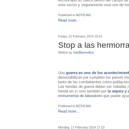
encontrado un hueco dentro del campo de 
este sector y seguramente será uno de lo
Published in
NOTICIAS
Read more...
Friday, 21 February 2014 16:42
Stop a las hermorr
Written by
HartBiomedica
Una
guerra es uno de los acontecimient
desestabilizan por completo los países in
tanto de los combatientes como población
Las heridas de guerra deben ser tratadas 
herida en sí sino también por
la sepsis y
instrumental de laboratorio
que puede ayud
Published in
NOTICIAS
Read more...
Monday, 17 February 2014 17:10