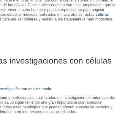
 tiene memoria, al igual que ocurre con el sistema inmunitario, el
a de las
células T
, las cuales cuentan con unas propiedades que se
ecir, viven mucho tiempo y pueden reproducirse para originar
tes estudios médicos realizados en laboratorios, estas
células
H
para así esconderse y resistir a los tratamientos más modernos.
as investigaciones con células
torio
y profesionales cualificados en investigación permiten que día
 la salud sigan teniendo una gran importancia que repercute
 todas esas patologías que pueden afectar a cualquier persona y
erarlos o en los mejores casos, erradicarlos.