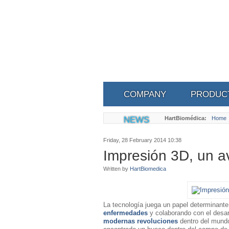
COMPANY
PRODUC
NEWS
HartBiomédica:
Home
Friday, 28 February 2014 10:38
Impresión 3D, un a
Written by
HartBiomedica
La tecnología juega un papel determinante
enfermedades
y colaborando con el desar
modernas revoluciones
dentro del mund